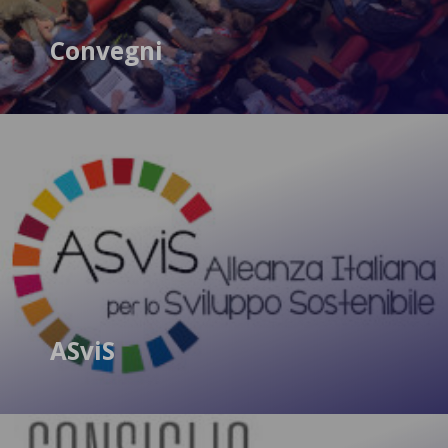
Convegni
ASviS