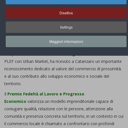
News Dai Soci
Giovanni Sgrò premiato a Catanzaro: il
Disattiva
commercio di prossimità come valore per il
territorio
Settings
By
Segreteriaplef
Visite: 445
Share:
Maggiori informazioni
L’imprenditore calabrese
Giovanni Sgrò
, socio di
PLEF
con
Urban Market
, ha ricevuto a Catanzaro un importante
riconoscimento dedicato al valore del commercio di prossimità
e al suo contributo allo sviluppo economico e sociale del
territorio.
Il
Premio Fedeltà al Lavoro e Progresso
Economico
valorizza un modello imprenditoriale capace di
coniugare qualità, relazione con le persone, attenzione alla
comunità e presenza concreta sul territorio, in un contesto in cui
il commercio locale è chiamato a confrontarsi con profondi