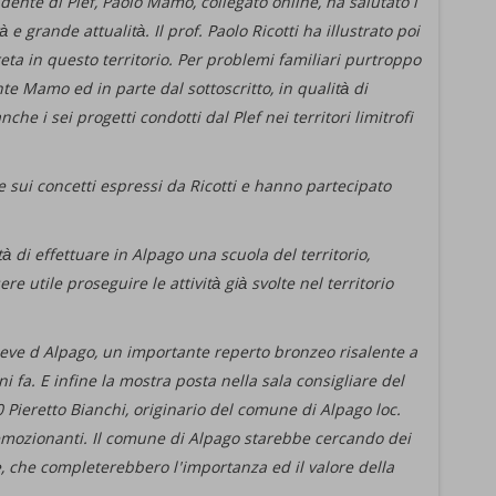
idente di Plef, Paolo Mamo, collegato online, ha salutato i
 e grande attualità. Il prof. Paolo Ricotti ha illustrato poi
reta in questo territorio. Per problemi familiari purtroppo
te Mamo ed in parte dal sottoscritto, in qualità di
e i sei progetti condotti dal Plef nei territori limitrofi
 sui concetti espressi da Ricotti e hanno partecipato
tà di effettuare in Alpago una scuola del territorio,
 utile proseguire le attività già svolte nel territorio
Pieve d Alpago, un importante reperto bronzeo risalente a
 fa. E infine la mostra posta nella sala consigliare del
0 Pieretto Bianchi, originario del comune di Alpago loc.
mozionanti. Il comune di Alpago starebbe cercando dei
e, che completerebbero l'importanza ed il valore della