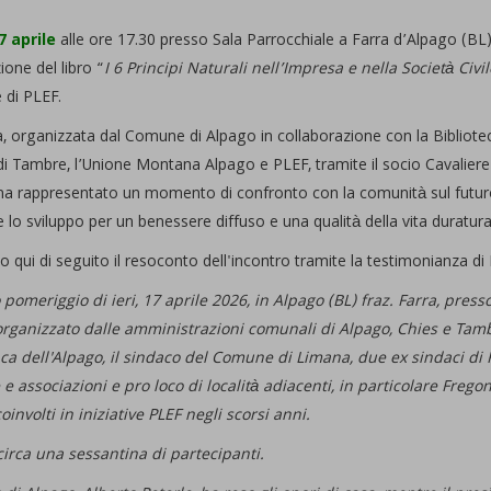
7 aprile
alle ore 17.30 presso Sala Parrocchiale a Farra d’Alpago (BL)
one del libro “
I 6 Principi Naturali nell’Impresa e nella Società Civil
 di PLEF.
va, organizzata dal Comune di Alpago in collaborazione con la Bibliotec
 Tambre, l’Unione Montana Alpago e PLEF, tramite il socio Cavaliere d
 ha rappresentato un momento di confronto con la comunità sul futuro d
 lo sviluppo per un benessere diffuso e una qualità della vita duratura
 qui di seguito il resoconto dell'incontro tramite la testimonianza di 
pomeriggio di ieri, 17 aprile 2026, in Alpago (BL) fraz. Farra, presso
organizzato dalle amministrazioni comunali di Alpago, Chies e Tambr
ca dell'Alpago, il sindaco del Comune di Limana, due ex sindaci di Fr
 e associazioni e pro loco di località adiacenti, in particolare Frego
coinvolti in iniziative PLEF negli scorsi anni.
 circa una sessantina di partecipanti.