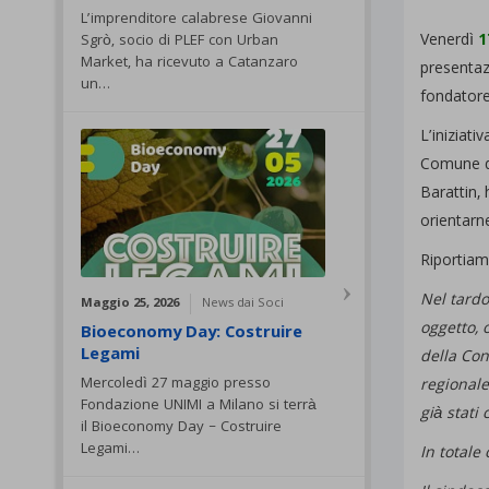
L’imprenditore calabrese Giovanni
Venerdì
1
Sgrò, socio di PLEF con Urban
Market, ha ricevuto a Catanzaro
presentazi
un…
fondatore
L’iniziati
Comune di
Barattin,
orientarne
Riportiamo
Nel tardo 
Maggio 25, 2026
News dai Soci
oggetto, 
Bioeconomy Day: Costruire
Legami
della Con
Mercoledì 27 maggio presso
regionale
Fondazione UNIMI a Milano si terrà
già stati 
il Bioeconomy Day – Costruire
Legami…
In totale