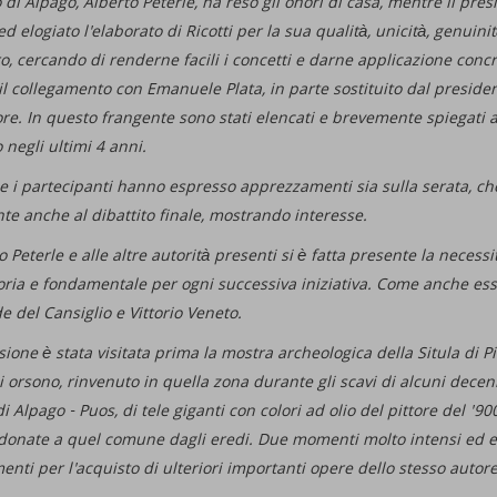
o di Alpago, Alberto Peterle, ha reso gli onori di casa, mentre il pres
d elogiato l'elaborato di Ricotti per la sua qualità, unicità, genuinità
bro, cercando di renderne facili i concetti e darne applicazione conc
 il collegamento con Emanuele Plata, in parte sostituito dal presiden
e. In questo frangente sono stati elencati e brevemente spiegati anch
 negli ultimi 4 anni.
e i partecipanti hanno espresso apprezzamenti sia sulla serata, che
te anche al dibattito finale, mostrando interesse.
o Peterle e alle altre autorità presenti si è fatta presente la necessi
ria e fondamentale per ogni successiva iniziativa. Come anche essere
de del Cansiglio e Vittorio Veneto.
sione è stata visitata prima la mostra archeologica della Situla di 
 orsono, rinvenuto in quella zona durante gli scavi di alcuni decenni
 Alpago - Puos, di tele giganti con colori ad olio del pittore del '90
donate a quel comune dagli eredi. Due momenti molto intensi ed e
enti per l'acquisto di ulteriori importanti opere dello stesso autor