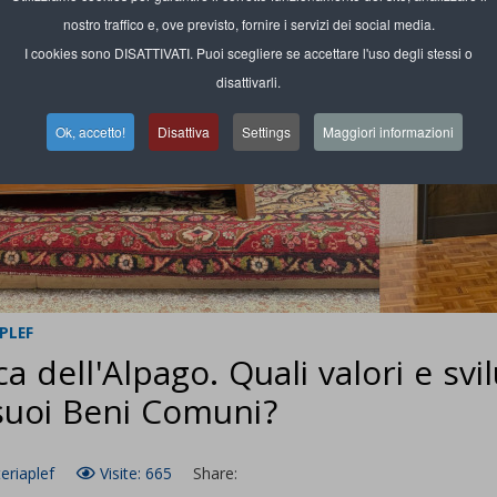
nostro traffico e, ove previsto, fornire i servizi dei social media.
I cookies sono DISATTIVATI. Puoi scegliere se accettare l'uso degli stessi o
disattivarli.
Ok, accetto!
Disattiva
Settings
Maggiori informazioni
PLEF
a dell'Alpago. Quali valori e svi
suoi Beni Comuni?
eriaplef
Visite: 665
Share: