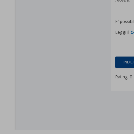
mostra.
---
E’ possibi
Leggi il
C
INDIE
Rating: