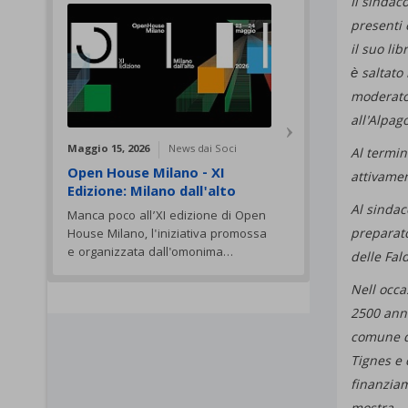
Il sindac
presenti e
il suo li
è saltato
moderator
all'Alpago
Maggio 15, 2026
News dai Soci
Al termin
Open House Milano - XI
attivamen
Edizione: Milano dall'alto
Al sindac
Manca poco all’XI edizione di Open
preparato
House Milano, l'iniziativa promossa
e organizzata dall'omonima…
delle Fal
Nell occa
2500 anni
comune di
Tignes e 
finanziam